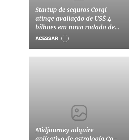
Startup de seguros Corgi
atinge avaliação de US$ 4
bilhões em nova rodada de
captação
ACESSAR
Midjourney adquire
aplicativo de astrologia Co-