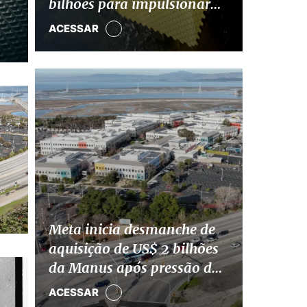
bilhões para impulsionar
divisão de IA
ACESSAR
Meta inicia desmanche de
aquisição de US$ 2 bilhões
da Manus após pressão de
Pequim
ACESSAR