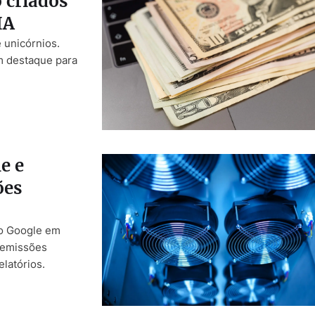
 criados
IA
e unicórnios.
m destaque para
e e
ões
do Google em
 emissões
elatórios.