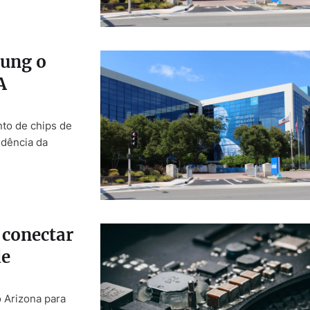
sung o
A
to de chips de
ndência da
 conectar
de
 Arizona para