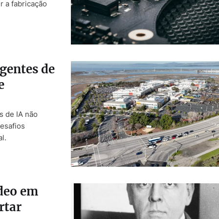
r a fabricação
gentes de
e
s de IA não
esafios
l.
ídeo em
rtar