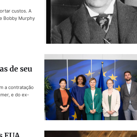
ortar custos. A
de Bobby Murphy
as de seu
m a contratação
mer, e do ex-
os EUA