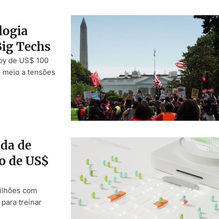
logia
Big Techs
bby de US$ 100
m meio a tensões
ada de
o de US$
milhões com
 para treinar