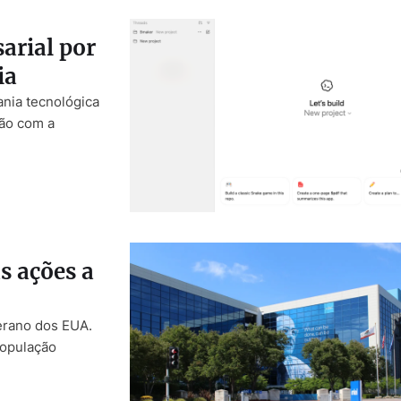
sarial por
ia
ania tecnológica
ção com a
s ações a
erano dos EUA.
população