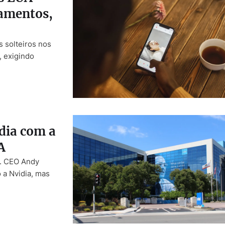
namentos,
 solteiros nos
, exigindo
dia com a
A
s. CEO Andy
 a Nvidia, mas