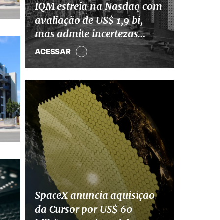
IQM estreia na Nasdaq com
avaliação de US$ 1,9 bi,
mas admite incertezas
sobre computação quântica
ACESSAR
SpaceX anuncia aquisição
da Cursor por US$ 60