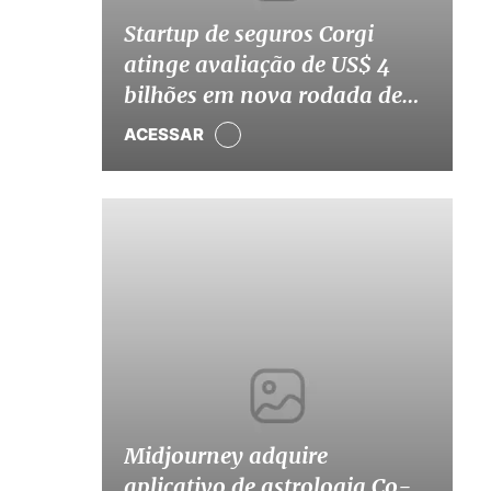
Startup de seguros Corgi
atinge avaliação de US$ 4
bilhões em nova rodada de
captação
ACESSAR
Midjourney adquire
aplicativo de astrologia Co-