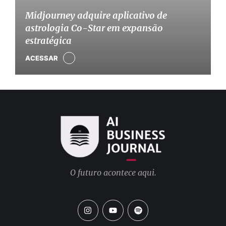
Midjourney adquire aplicativo de
astrologia Co-Star em expansão
estratégica
ACESSAR
O futuro acontece aqui.