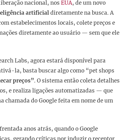
liberação nacional, nos
EUA
, de um novo
eligência artificial
diretamente na busca. A
com estabelecimentos locais, colete preços e
ormações diretamente ao usuário — sem que ele
earch Labs, agora estará disponível para
ativá-la, basta buscar algo como “pet shops
hecar preços”
. O sistema então coleta detalhes
dos, e realiza ligações automatizadas — que
ma chamada do Google feita em nome de um
nfrentada anos atrás, quando o Google
, gerando críticas por induzir o receptor