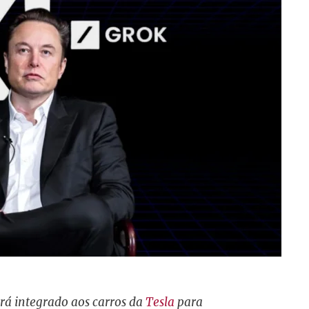
será integrado aos carros da
Tesla
para