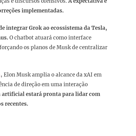
as e discursos ofensivos.
A expectativa é
correções implementadas.
 de integrar Grok ao ecossistema da Tesla,
us.
O chatbot atuará como interface
eforçando os planos de Musk de centralizar
a
, Elon Musk amplia o alcance da xAI em
iência de direção em uma interação
a artificial estará pronta para lidar com
s recentes.