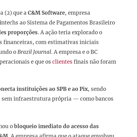
a (2) que a
C&M Software
, empresa
fintechs ao Sistema de Pagamentos Brasileiro
des proporções
. A ação teria explorado o
s financeiras, com estimativas iniciais
gundo o
Brazil Journal
. A empresa e o BC
peracionais e que os
clientes
finais não foram
necta instituições ao SPB e ao Pix
, sendo
es sem infraestrutura própria — como bancos
nou o
bloqueio imediato do acesso das
C&M
. A empresa afirma que o ataque envolveu