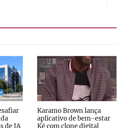
safiar
Karamo Brown lança
nda
aplicativo de bem-estar
s de IA
Kē com clone digital