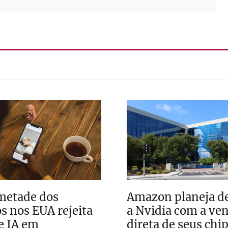
metade dos
Amazon planeja de
os nos EUA rejeita
a Nvidia com a ve
e IA em
direta de seus chip