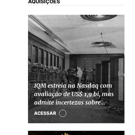
AQUISIÇÕES
IQM estreia na Nasdaq com
avaliação de US$ 1,9 bi, mas
admite incertezas sobre
computação quântica
ACESSAR