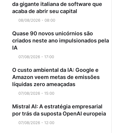
da gigante italiana de software que
acaba de abrir seu capital
08/08/2026 - 08:00
Quase 90 novos unicórnios são
criados neste ano impulsionados pela
IA
07/08/2026 - 17:00
O custo ambiental da IA: Google e
Amazon veem metas de emissões
líquidas zero ameaçadas
07/08/2026 - 15:00
Mistral AI: A estratégia empresarial
por trás da suposta OpenAI europeia
07/08/2026 - 12:00