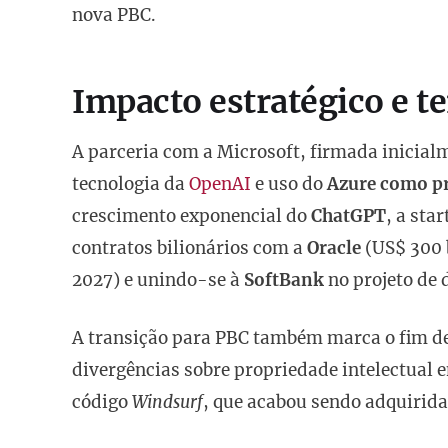
nova PBC.
Impacto estratégico e t
A parceria com a Microsoft, firmada inicial
tecnologia da
OpenAI
e uso do
Azure como p
crescimento exponencial do
ChatGPT
, a sta
contratos bilionários com a
Oracle
(US$ 300 
2027) e unindo-se à
SoftBank
no projeto de 
A transição para PBC também marca o fim de
divergências sobre propriedade intelectual 
código
Windsurf
, que acabou sendo adquirida