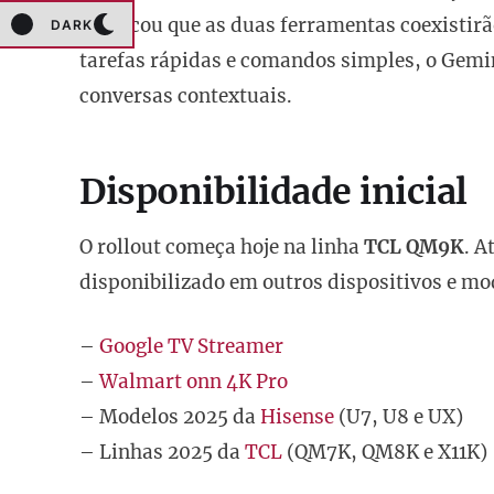
destacou que as duas ferramentas coexistirã
DARK
tarefas rápidas e comandos simples, o Gemi
conversas contextuais.
Disponibilidade inicial
O rollout começa hoje na linha
TCL QM9K
. A
disponibilizado em outros dispositivos e mo
–
Google TV Streamer
–
Walmart onn 4K Pro
– Modelos 2025 da
Hisense
(U7, U8 e UX)
– Linhas 2025 da
TCL
(QM7K, QM8K e X11K)