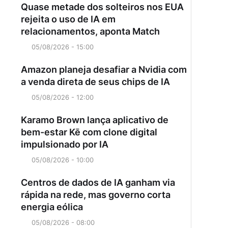
Quase metade dos solteiros nos EUA
rejeita o uso de IA em
relacionamentos, aponta Match
05/08/2026 - 15:00
Amazon planeja desafiar a Nvidia com
a venda direta de seus chips de IA
05/08/2026 - 12:00
Karamo Brown lança aplicativo de
bem-estar Kē com clone digital
impulsionado por IA
05/08/2026 - 10:00
Centros de dados de IA ganham via
rápida na rede, mas governo corta
energia eólica
05/08/2026 - 08:00