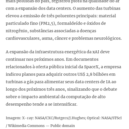
mais poluídas do país, registrou piora na qualidade do ar
com a expansão dos data centers. O aumento das turbinas
elevou a emissão de três poluentes principais: material
particulado fino (PM2,5), formaldeído e óxidos de
nitrogênio, substâncias associadas a doenças
cardiovasculares, asma, câncer e problemas neurológicos.
A expansão da infraestrutura energética da xAI deve
continuar nos próximos anos. Em documentos
relacionados à oferta pública inicial da SpaceX, a empresa
indicou planos para adquirir outros US$ 2,8 bilhões em
turbinas a gás para alimentar seus data centers de IA ao
longo dos próximos três anos, sinalizando que o debate
sobre o impacto ambiental da computação de alto
desempenho tende a se intensificar.
Imagem: X-ray: NASA/CXC/Rutgers/J.Hughes; Optical: NASA/STScI
/ Wikimedia Commons — Public domain