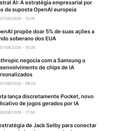
stral AI: A estratégia empresarial por
ás da suposta OpenAI europeia
07/08/2026 - 12:00
enAI propõe doar 5% de suas ações a
ndo soberano dos EUA
07/08/2026 - 10:00
thropic negocia com a Samsung o
senvolvimento de chips de IA
rsonalizados
07/08/2026 - 08:00
ta lança discretamente Pocket, novo
licativo de jogos gerados por IA
06/08/2026 - 17:00
estratégia de Jack Selby para conectar