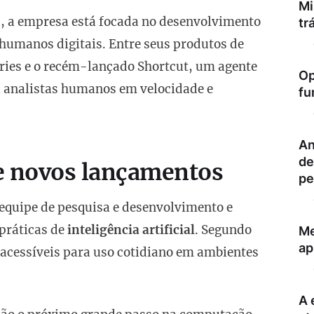
Mi
a, a empresa está focada no desenvolvimento
tr
humanos digitais. Entre seus produtos de
iries e o recém-lançado Shortcut, um agente
Op
a analistas humanos em velocidade e
fu
An
de
e novos lançamentos
pe
 equipe de pesquisa e desenvolvimento e
práticas de
inteligência artificial
. Segundo
Me
ap
s acessíveis para uso cotidiano em ambientes
A 