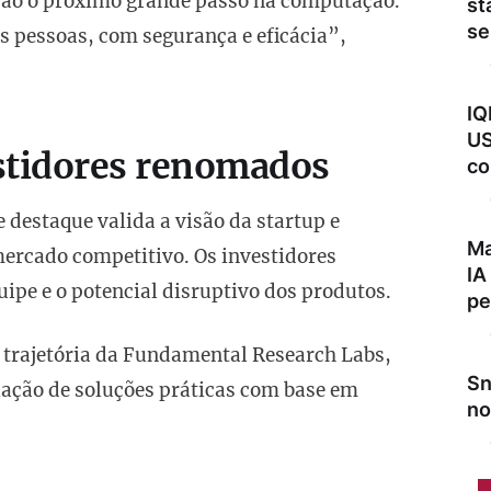
 são o próximo grande passo na computação.
st
se
s pessoas, com segurança e eficácia”,
IQ
US
stidores renomados
co
e destaque valida a visão da startup e
Ma
ercado competitivo. Os investidores
IA
uipe e o potencial disruptivo dos produtos.
pe
 trajetória da Fundamental Research Labs,
Sn
iação de soluções práticas com base em
no