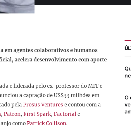
ÚL
ada em agentes colaborativos e humanos
ificial, acelera desenvolvimento com aporte
Qu
ne
da e liderada pelo ex-professor do MIT e
anunciou a captação de US$33 milhões em
O 
erado pela
Prosus Ventures
e contou com a
ve
am
n
,
Patron
,
First Spark
,
Factorial
e
s-anjo como
Patrick Collison
.