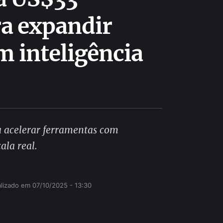
a expandir
m inteligência
a acelerar ferramentas com
cala real.
lizado em 
07/10/2025 - 13:30