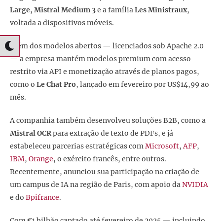
Large
,
Mistral Medium 3
e a família
Les Ministraux
,
voltada a dispositivos móveis.
Além dos modelos abertos — licenciados sob Apache 2.0
— a empresa mantém modelos premium com acesso
restrito via API e monetização através de planos pagos,
como o
Le Chat Pro
, lançado em fevereiro por US$14,99 ao
mês.
A companhia também desenvolveu soluções B2B, como a
Mistral OCR
para extração de texto de PDFs, e já
estabeleceu parcerias estratégicas com
Microsoft
,
AFP
,
IBM
,
Orange
, o exército francês, entre outros.
Recentemente, anunciou sua participação na criação de
um campus de IA na região de Paris, com apoio da
NVIDIA
e do
Bpifrance
.
Com €1 bilhão captado até fevereiro de 2025 — incluindo