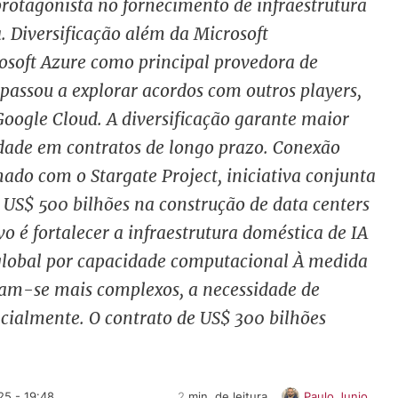
otagonista no fornecimento de infraestrutura
a. Diversificação além da Microsoft
rosoft Azure como principal provedora de
passou a explorar acordos com outros players,
Google Cloud. A diversificação garante maior
idade em contratos de longo prazo. Conexão
hado com o Stargate Project, iniciativa conjunta
r US$ 500 bilhões na construção de data centers
o é fortalecer a infraestrutura doméstica de IA
 global por capacidade computacional À medida
rnam-se mais complexos, a necessidade de
cialmente. O contrato de US$ 300 bilhões
5 - 19:48
2
 min. de leitura
Paulo Junio