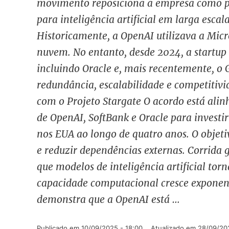
movimento reposiciona a empresa como pr
para inteligência artificial em larga escal
Historicamente, a OpenAI utilizava a Mic
nuvem. No entanto, desde 2024, a startup 
incluindo Oracle e, mais recentemente, o 
redundância, escalabilidade e competitiv
com o Projeto Stargate O acordo está alin
de OpenAI, SoftBank e Oracle para investi
nos EUA ao longo de quatro anos. O objetiv
e reduzir dependências externas. Corrida
que modelos de inteligência artificial to
capacidade computacional cresce exponen
demonstra que a OpenAI está …
Publicado em 
10/09/2025 - 18:00
Atualizado em 
28/09/202