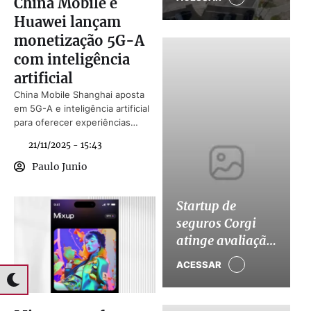
China Mobile e
Manus após
Huawei lançam
pressão de
monetização 5G-A
Pequim
com inteligência
artificial
China Mobile Shanghai aposta
em 5G-A e inteligência artificial
para oferecer experiências
exclusivas e monetizar redes.
21/11/2025 - 15:43
Paulo Junio
Startup de
seguros Corgi
atinge avaliação
de US$ 4 bilhões
ACESSAR
em nova rodada
de captação