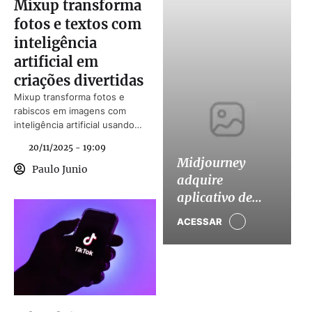
Mixup transforma
fotos e textos com
inteligência
artificial em
criações divertidas
Mixup transforma fotos e
rabiscos em imagens com
inteligência artificial usando
prompts interativos.
20/11/2025 - 19:09
Midjourney
Paulo Junio
adquire
aplicativo de
astrologia Co-
ACESSAR
Star em
expansão
estratégica