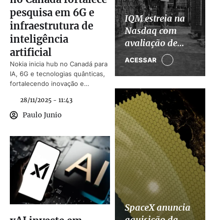
pesquisa em 6G e
IQM estreia na
infraestrutura de
Nasdaq com
inteligência
avaliação de
artificial
US$ 1,9 bi, mas
ACESSAR
Nokia inicia hub no Canadá para
admite
IA, 6G e tecnologias quânticas,
incertezas sobre
fortalecendo inovação e
computação
infraestrutura digital.
28/11/2025 - 11:43
quântica
Paulo Junio
SpaceX anuncia
aquisição da