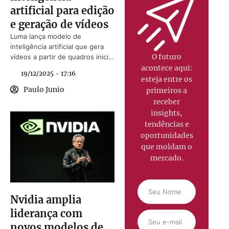
artificial para edição
e geração de vídeos
Luma lança modelo de
inteligência artificial que gera
O futuro
vídeos a partir de quadros inicial
e final com controle criativo.
acontece aqui:
19/12/2025 - 17:16
esteja entre os
Paulo Junio
primeiros a
receber
insights,
tendências e
oportunidades
que moldam o
mercado.
Nvidia amplia
liderança com
novos modelos de