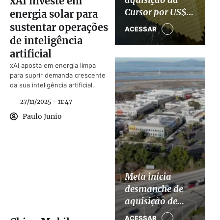
xAI investe em
Cursor por US$
energia solar para
60 bilhões para
sustentar operações
ACESSAR
impulsionar
de inteligência
divisão de IA
artificial
xAI aposta em energia limpa
para suprir demanda crescente
da sua inteligência artificial.
27/11/2025 - 11:47
Paulo Junio
Meta inicia
desmanche de
aquisição de
US$ 2 bilhões da
ACESSAR