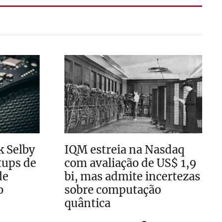
k Selby
IQM estreia na Nasdaq
tups de
com avaliação de US$ 1,9
de
bi, mas admite incertezas
o
sobre computação
quântica