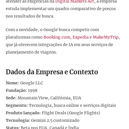
atender às exigências da
Digital Markets Act
, a empresa
estuda implementar um quadro comparativo de preços
nos resultados de busca.
Com a novidade, o Google busca competir com
plataformas como
Booking.com
,
Expedia
e
MakeMyTrip
,
que já oferecem integrações de IA em seus serviços de
planejamento de viagens.
Dados da Empresa e Contexto
Nome:
Google LLC
Fundação:
1998
Sede:
Mountain View, Califórnia, EUA
Segmento:
Tecnologia, busca online e serviços digitais
Produto lançado:
Flight Deals (Google Flights)
Tecnologia:
Gemini 2.5 customizado
Status:
Beta nos EUA, Canadá e Índia