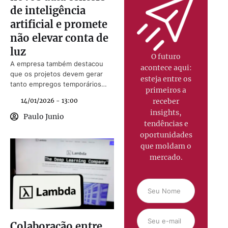
de inteligência
artificial e promete
não elevar conta de
luz
O futuro
A empresa também destacou
acontece aqui:
que os projetos devem gerar
esteja entre os
tanto empregos temporários
primeiros a
durante a construção quanto
receber
14/01/2026 - 13:00
posições permanentes para a
insights,
operação dos centros de dados.
Paulo Junio
tendências e
oportunidades
que moldam o
mercado.
Colaboração entre