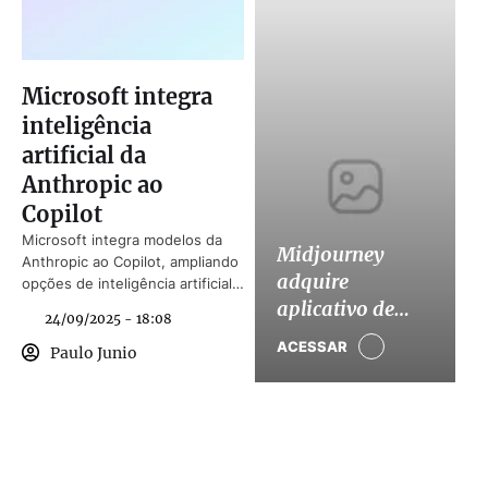
Microsoft integra
inteligência
artificial da
Anthropic ao
Copilot
Microsoft integra modelos da
Midjourney
Anthropic ao Copilot, ampliando
adquire
opções de inteligência artificial
para empresas.
aplicativo de
24/09/2025 - 18:08
astrologia Co-
ACESSAR
Paulo Junio
Star em
expansão
estratégica