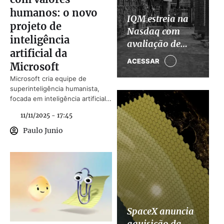
humanos: o novo
IQM estreia na
projeto de
Nasdaq com
inteligência
avaliação de
artificial da
US$ 1,9 bi, mas
ACESSAR
Microsoft
admite
Microsoft cria equipe de
incertezas sobre
superinteligência humanista,
computação
focada em inteligência artificial
quântica
ética e voltada ao bem humano.
11/11/2025 - 17:45
Paulo Junio
SpaceX anuncia
aquisição da