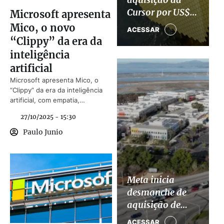
Cursor por US$
Microsoft apresenta
60 bilhões para
Mico, o novo
ACESSAR
impulsionar
“Clippy” da era da
divisão de IA
inteligência
artificial
Microsoft apresenta Mico, o
“Clippy” da era da inteligência
artificial, com empatia,
aprendizado e integração com o
27/10/2025 - 15:30
Copilot e o navegador Edge.
Paulo Junio
Meta inicia
desmanche de
aquisição de
US$ 2 bilhões da
ACESSAR