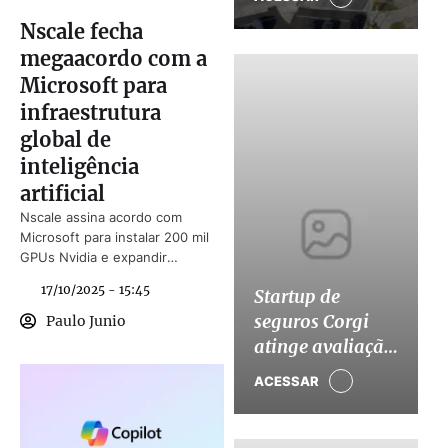
Manus após
Nscale fecha
pressão de
megaacordo com a
Pequim
Microsoft para
infraestrutura
global de
inteligência
artificial
Nscale assina acordo com
Microsoft para instalar 200 mil
GPUs Nvidia e expandir
infraestrutura global de
17/10/2025 - 15:45
Startup de
inteligência artificial.
seguros Corgi
Paulo Junio
atinge avaliação
de US$ 4 bilhões
ACESSAR
em nova rodada
de captação